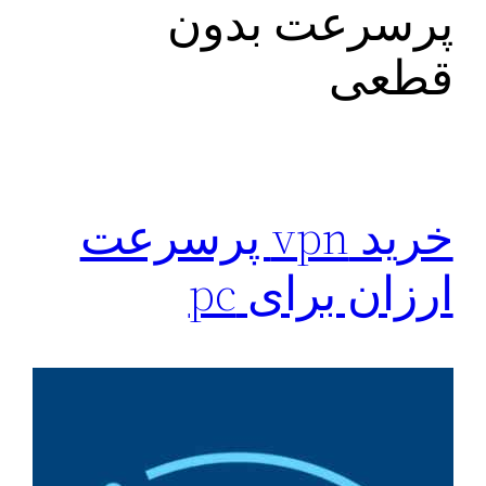
پرسرعت بدون
قطعی
خرید vpn پرسرعت
ارزان برای pc