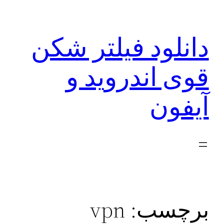
رفتن
به
دانلود فیلتر شکن
محتوا
قوی اندروید و
آیفون
برچسب:
vpn