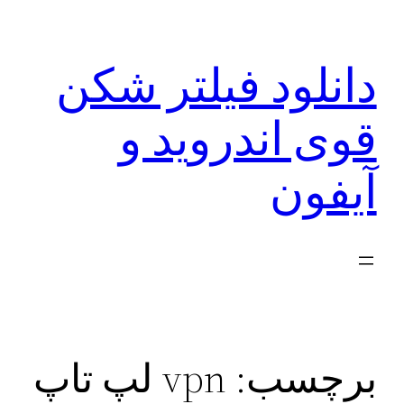
رفتن
به
دانلود فیلتر شکن
محتوا
قوی اندروید و
آیفون
برچسب:
vpn لپ تاپ