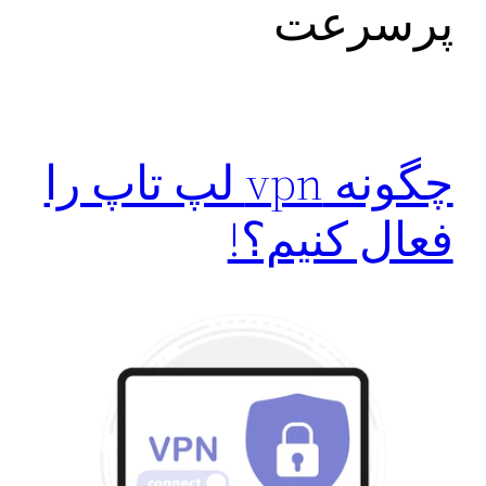
پرسرعت
چگونه vpn لپ تاپ را
فعال کنیم؟!