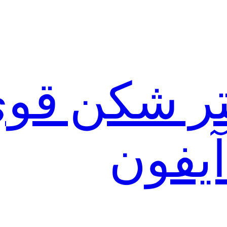
لتر شکن قو
آیفون