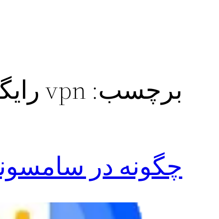
برچسب:
vpn رایگان سامسونگ
چگونه در سامسونگ به vpn متص