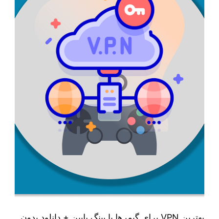
بهترین VPN برای گیمرها با پینگ پایین + دانلود بدون