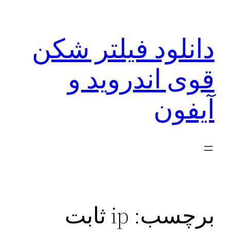
رفتن
به
دانلود فیلتر شکن
محتوا
قوی اندروید و
آیفون
برچسب:
ip ثابت