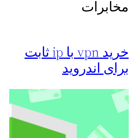
مخابرات
خرید vpn با ip ثابت
برای اندروید