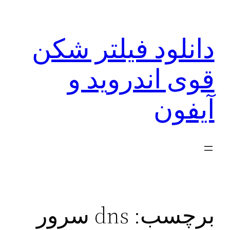
رفتن
به
دانلود فیلتر شکن
محتوا
قوی اندروید و
آیفون
برچسب:
dns سرور