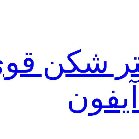
لتر شکن قو
آیفون