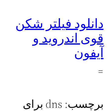
رفتن
به
دانلود فیلتر شکن
محتوا
قوی اندروید و
آیفون
برچسب:
dns برای