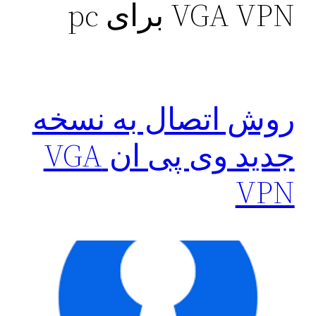
VGA VPN برای pc
روش اتصال به نسخه
جدید وی پی ان VGA
VPN