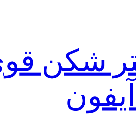
لتر شکن قو
آیفون