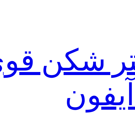
لتر شکن قو
آیفون