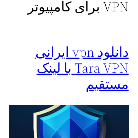
VPN برای کامپیوتر
دانلود vpn ایرانی
Tara VPN با لینک
مستقیم