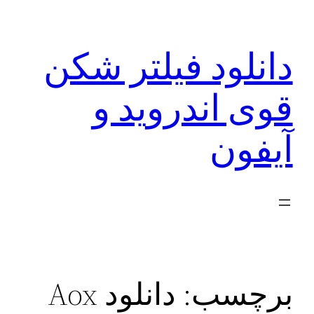
رفتن
به
دانلود فیلتر شکن
محتوا
قوی اندروید و
آیفون
برچسب:
دانلود Aox