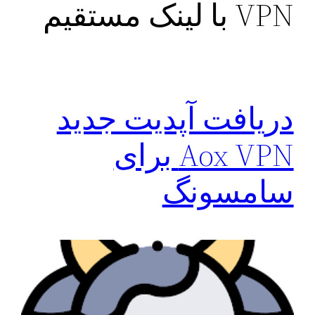
VPN با لینک مستقیم
دریافت آپدیت جدید
Aox VPN برای
سامسونگ