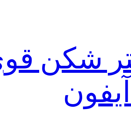
لتر شکن قو
آیفون