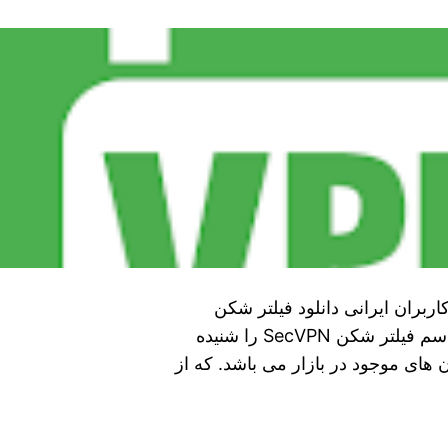
از وی پی ان محبوب SecVPN برای کاربران ایرانی دانلود فیلتر شکن
SecVPN از گوگل پلی بدون قطعی به احتمال زیاد اسم فیلتر شکن SecVPN را شنیده
‌ های موجود در بازار می‌ باشد. که از