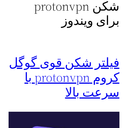
شکن protonvpn
برای ویندوز
فیلتر شکن قوی گوگل
کروم protonvpn با
سرعت بالا