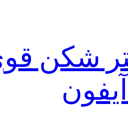
لتر شکن قو
آیفون