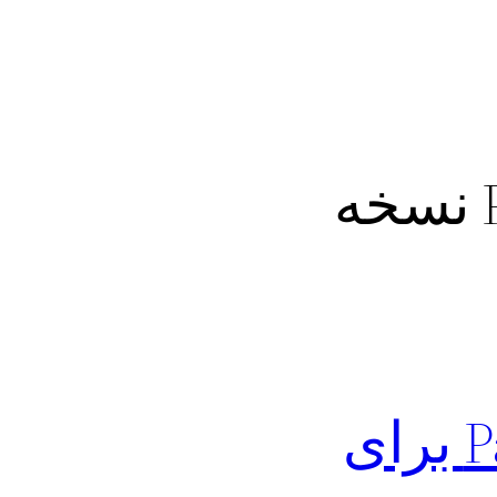
دانلود فیلتر شکن Panther VPN نسخه
دانلود فیلتر شکن قوی و نامحدود Panther برای