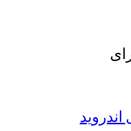
ر شکن GeckoVPN برای