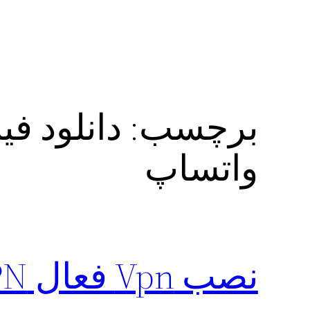
برچسب:
واتساپ
نصب Vpn فعال GeckoVPN از گوگل برای اندروید