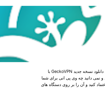
نصب Vpn فعال GeckoVPN از گوگل برای اندروید دانلود نسخه جدید GeckoVPN با
 نمی‌ دانید چه وی پی انی برای شما
ب است. می‌ توانید به اپلیکیشن GeckoVPN اعتماد کنید و آن را بر روی دستگاه‌ های