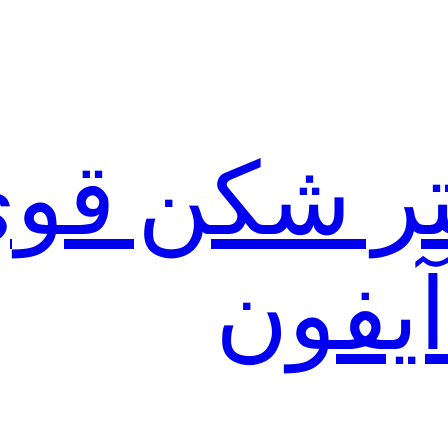
لتر شکن قو
آیفون