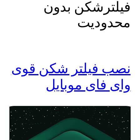
فیلترشکن بدون
محدودیت
نصب فیلتر شکن قوی
وای فای موبایل