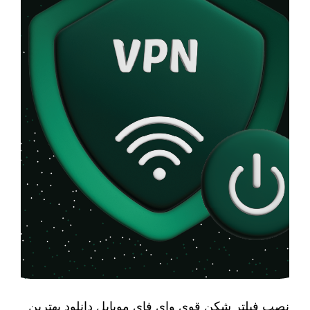
نصب فیلتر شکن قوی وای فای موبایل دانلود بهترین