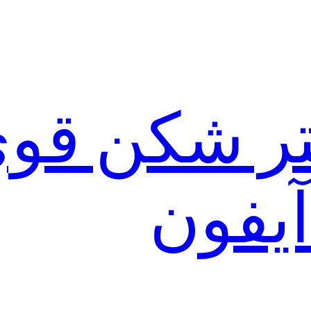
لتر شکن قو
آیفون