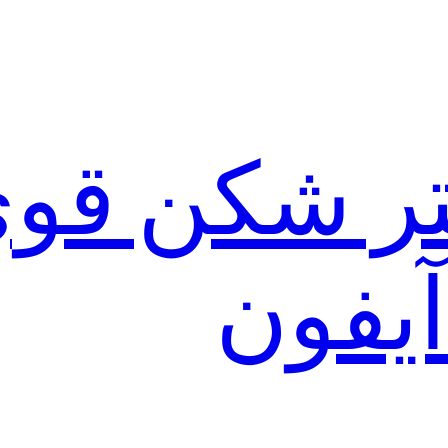
لتر شکن قو
آیفون