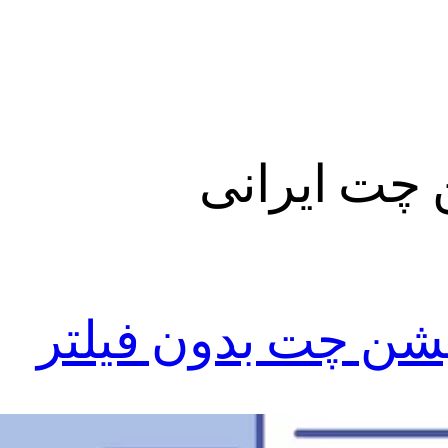
 چت ایرانی
یشن چت بدون فیلتر