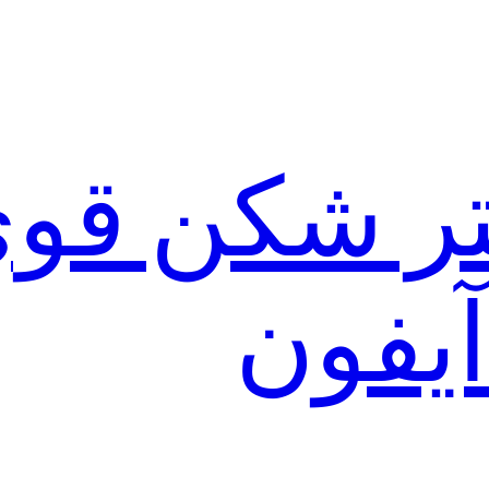
لتر شکن قو
آیفون