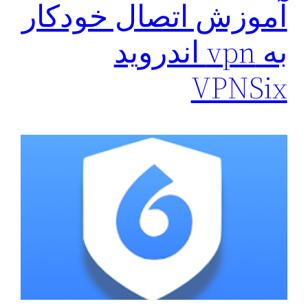
آموزش اتصال خودکار
به ‌vpn اندروید
VPNSix